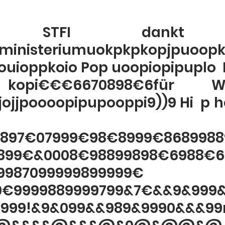
 STFI dankt 
ministeriumuokpkpkopjpuoopkj
uioppkoio Pop uoopiopipuplo  Pi
opi€€€6670898€6für Wirt
ojjpoooopipupooppi9))9 Hi  p hol
K in
897€07999€98€8999€8689988
899€&0008€98899898€6988€6
987099999899999€
€9999889999799&7€&&9&999
999!&9&099&&989&9990&&&9