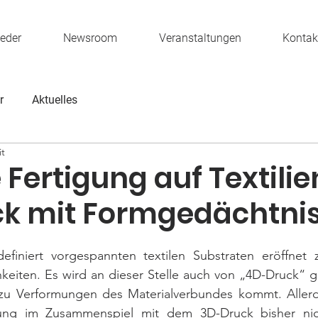
ieder
Newsroom
Veranstaltungen
Kontak
r
Aktuelles
it
 Fertigung auf Textilie
k mit Formgedächtni
finiert vorgespannten textilen Substraten eröffnet z
iten. Es wird an dieser Stelle auch von „4D-Druck“ ge
zu Verformungen des Materialverbundes kommt. Allerd
ung im Zusammenspiel mit dem 3D-Druck bisher nich