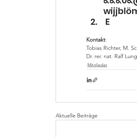
&&&0&
wijjblö
 E
Kontakt
:
Tobias Richter, M. Sc.
Dr. rer. nat. Ralf Lun
Mitglieder
Aktuelle Beiträge