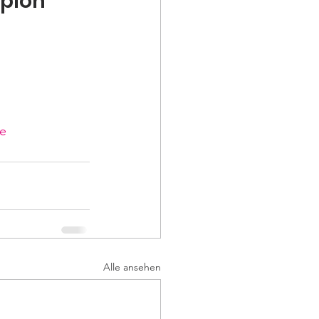
ön  
de
Alle ansehen