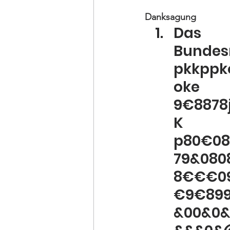
Danksagung
Das
Bundes
pkkppko
oke k
9€8878j
p80€08
79&080
8€€€09
€9€899
&00&0&