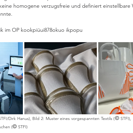
 keine homogene verzugsfreie und definiert einstellbar
onnte.
iik im OP kookpiüui878okuo ikpopu
© 
STFI/Dirk Hanus), Bild 2: Muster eines vorgespannten Textils (
STFI),
© 
schen (
STFI)