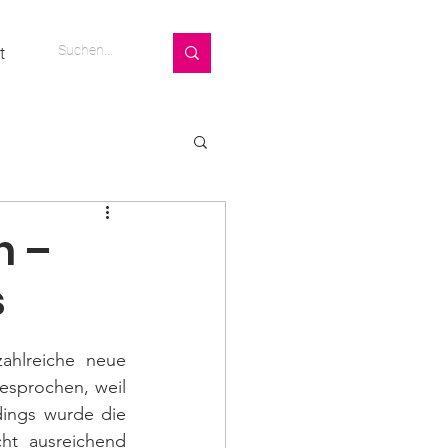
t
n –
s
ahlreiche neue 
sprochen, weil 
ings wurde die 
t ausreichend 