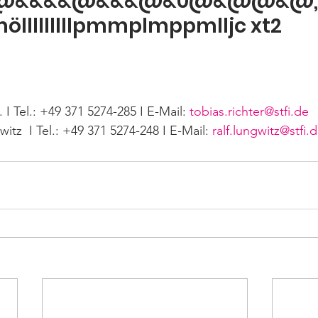
@&&&&@&&&@&0@&@@&@‚pl
mölllllllllpmmplmppmlljc xt2
 I Tel.: +49 371 5274-285 I E-Mail: 
tobias.richter@stfi.de
gwitz  I Tel.: +49 371 5274-248 I E-Mail: 
ralf.lungwitz@stfi.