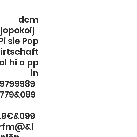
dem 
opokoij
 sie Pop 
schaft 
 hi o pp 
 
9799989
779&089
&9€&099
9rfm@&!