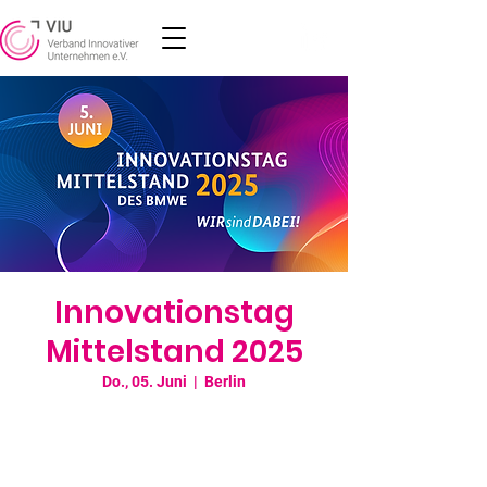
Innovationstag
Mittelstand 2025
Do., 05. Juni
  |  
Berlin
Neue Technologien, innovative Projekte und
kreative Ideen als Wegweiser in die Zukunft
– Das präsentieren kleine und mittlere