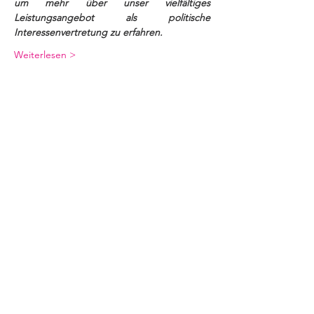
um mehr über unser vielfältiges 
Leistungsangebot als politische 
Interessenvertretung zu erfahren.
Weiterlesen >
Geschäftsstelle
Verband Innovativer Unternehmen e.V.
Invalidenstraße 34
10115 Berlin
Kontakt
E-Mail:
viu@viunet.de
Telefon:
030 440 550 20
Fax:
030 440 629 7
Web:
www.viunet.de
Über uns