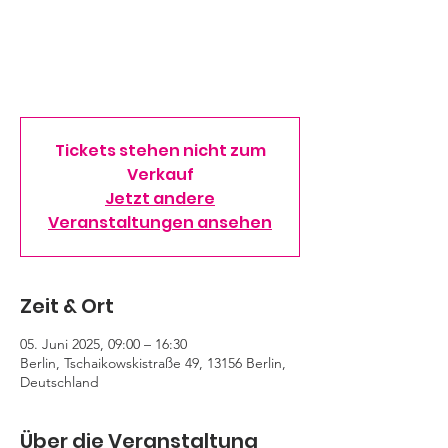
Unternehmen am 5. Juni 2025 in Berlin beim
Innovationstag Mittelstand des
Bundesministeriums für Wirtschaft und
Energie (BMWE) unter dem Motto „Zukunft
jetzt gestalten!“
Tickets stehen nicht zum
Verkauf
Jetzt andere
Veranstaltungen ansehen
Zeit & Ort
05. Juni 2025, 09:00 – 16:30
Berlin, Tschaikowskistraße 49, 13156 Berlin,
Deutschland
Über die Veranstaltung