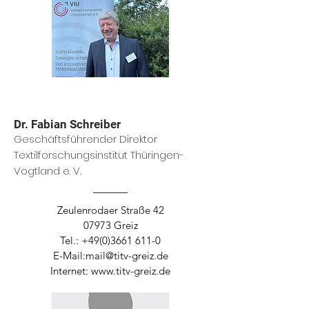
Dr. Fabian Schreiber
Geschäftsführender Direktor
Textilforschungsinstitut Thüringen-
Vogtland e. V
.
Zeulenrodaer Straße 42
07973 Greiz
Tel.:
+49(0)3661 611-0
E-Mail:
mail@titv-greiz.de
Internet:
www.titv-greiz.de