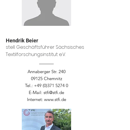
Hendrik Beier
stell. Geschäftsfü
hrer Sä
chsisches
Textilforschungsinstitut e.V.
Annaberger Str. 240
09125 Chemnitz
Tel.:
+49 (0)371 5274 0
E-Mail:
stfi@stfi.de
Internet:
www.stfi.de