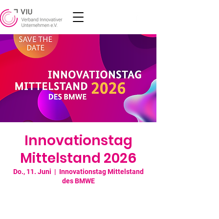
Innovationstag
Mittelstand 2026
Do., 11. Juni
  |  
Innovationstag Mittelstand
des BMWE
Innovativ. Stark. Mittelstand. – Unter diesem
Leitgedanken präsentieren rund 300