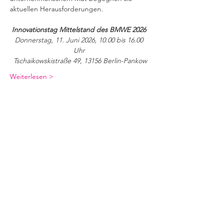
aktuellen Herausforderungen.
Innovationstag Mittelstand des BMWE 2026
 Donnerstag, 11. Juni 2026, 10.00 bis 16.00 
Uhr
 Tschaikowskistraße 49, 13156 Berlin-Pankow
Weiterlesen >
Geschäftsstelle
Verband Innovativer Unternehmen e.V.
Invalidenstraße 34
10115 Berlin
Kontakt
E-Mail:
viu@viunet.de
Telefon:
030 440 550 20