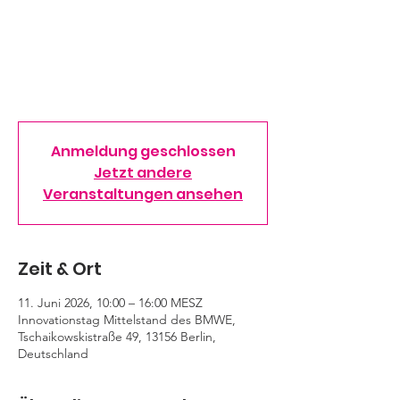
Aussteller ihre kreativen Ideen,
zukunftsweisende Projekte und neue
Technologien, die mit Unterstützung der
themenoffenen Innovationsförderung des
Bundesministeriums für Wirtschaft und
Energie (BMWE) realisiert wurden.
Anmeldung geschlossen
Jetzt andere
Veranstaltungen ansehen
Zeit & Ort
11. Juni 2026, 10:00 – 16:00 MESZ
Innovationstag Mittelstand des BMWE,
Tschaikowskistraße 49, 13156 Berlin,
Deutschland