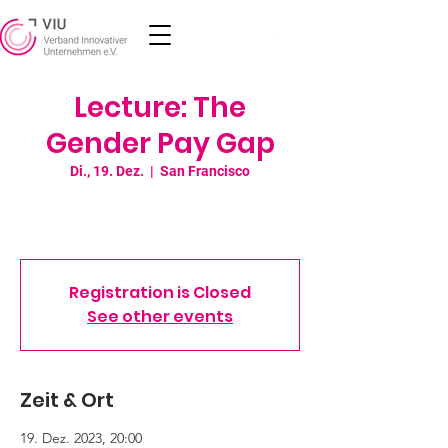
Lecture: The
Gender Pay Gap
Di., 19. Dez.
  |  
San Francisco
I’m an event title. Click here to open up the
Event Editor and change my text.
Registration is Closed
See other events
Zeit & Ort
19. Dez. 2023, 20:00