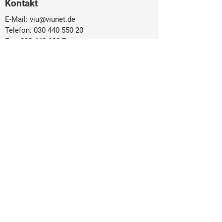
Kontakt
E-Mail:
viu@viunet.de
Telefon:
030 440 550 20
Fax:
030 440 629 7
Web:
www.viunet.de
Über uns
Der VIU
Verbandsstruktur
Verbandsmagazin
Satzung
Auf einen Blick
Veranstaltungen
Newsroom
Mitglieder
Kontaktformular
© 2021 Verband Innovativer Unternehmen
e.V. |
Impressum
|
Datenschutzerklärung