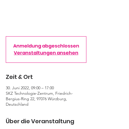
Der SKZ-Technologietag präsentiert die
zentralen Verfahren der Kunststoffindustrie
hautnah – Compoundieren, Extrudieren,
Spritzgießen, Additive Fertigung sowie
Schweißen, Kleben und Fügen.
Anmeldung abgeschlossen
Veranstaltungen ansehen
Zeit & Ort
30. Juni 2022, 09:00 – 17:00
SKZ Technologie-Zentrum, Friedrich-
Bergius-Ring 22, 97076 Würzburg,
Deutschland
Über die Veranstaltung