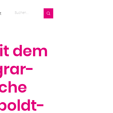
t
it dem
grar-
sche
boldt-