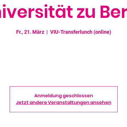
iversität zu Ber
Fr., 21. März
  |  
VIU-Transferlunch (online)
e "Transferlunchs" sind 30-minütige virtuelle Veranstaltungen.
en unseren Mitgliedsunternehmen die Möglichkeit, sich selbst,
etenzbereiche und eventuelle Entwicklungsbedarfe zu präsent
 potenzielle Partner für F&E-Projekte und Geschäftskooperatio
gewinnen.
Anmeldung geschlossen
Jetzt andere Veranstaltungen ansehen