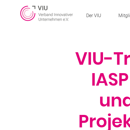
Der VIU
Mitgl
VIU-T
IASP
und
Proje