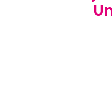
Un
Unser
biet
Komp
sowie