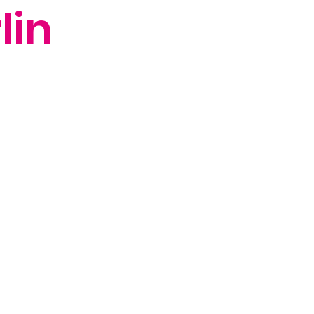
lin
 Diese
 ihre
ieren
nen zu