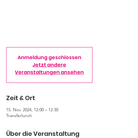
und Forschungseinrichtungen eine
Plattform geben, sich, ihre
Kompetenzbereiche und etwaige
Entwicklungsbedarfe vorzustellen sowie
potenzielle Kooperationspartner für F&E-
Projekte anzusprechen.
Anmeldung geschlossen
Jetzt andere
Veranstaltungen ansehen
Zeit & Ort
15. Nov. 2024, 12:00 – 12:30
Transferlunch
Über die Veranstaltung