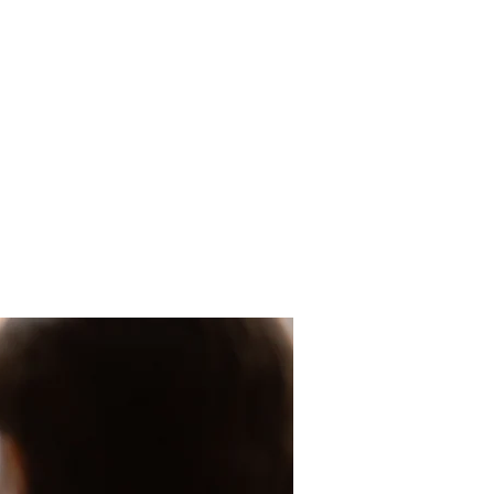
tuelle
re
sowie
.