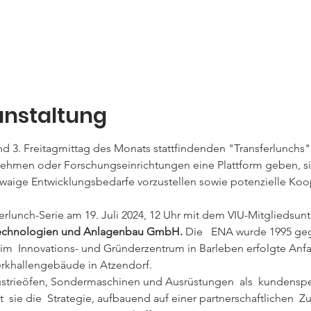
anstaltung
nd 3. Freitagmittag des Monats stattfindenden "Transferlunchs"  
nehmen oder Forschungseinrichtungen eine Plattform geben, sic
ige Entwicklungsbedarfe vorzustellen sowie potenzielle Koop
erlunch-Serie am 19. Juli 2024, 12 Uhr mit dem VIU-Mitgliedsu
otechnologien und Anlagenbau GmbH. 
Die   ENA wurde 1995 geg
 im  Innovations- und Gründerzentrum in Barleben erfolgte Anf
rkhallengebäude in Atzendorf.
trieöfen, Sondermaschinen und Ausrüstungen  als  kundenspez
t  sie die  Strategie, aufbauend auf einer partnerschaftlichen  