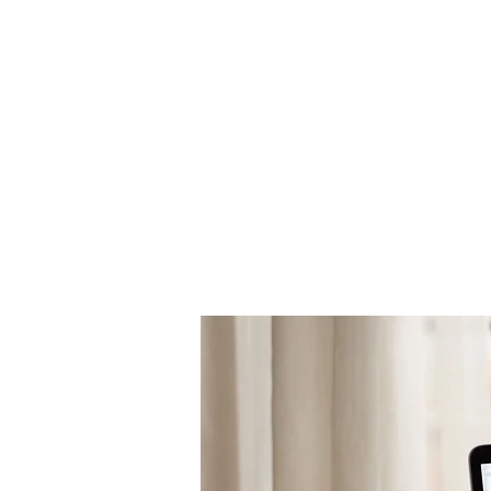
Unser
V
Komp