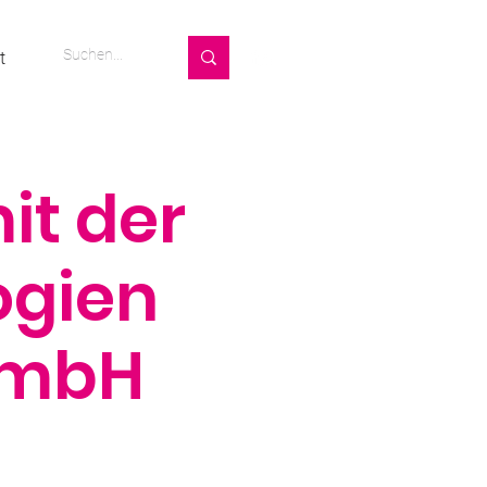
t
it der
ogien
GmbH