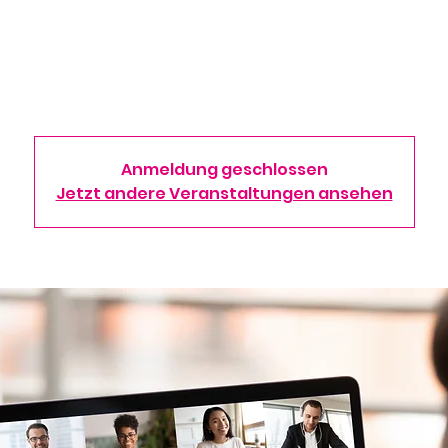
e ab sofort stattfindenden "Transferlunchs" sind 30-minütige vir
eranstaltungen, die Unternehmen eine Plattform geben, sich, Ih
etenzbereiche und etwaige Entwicklungsbedarfe vorzustellen 
potenzielle Kooperationspartner für F&E-Projekte anzusprechen
Anmeldung geschlossen
Jetzt andere Veranstaltungen ansehen