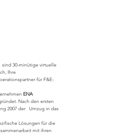
sind 30-minütige virtuelle 
h, Ihre 
erationspartner für F&E-
nternehmen 
ENA 
ründet. Nach den ersten 
ang 2007 der   Umzug in das 
ifische Lösungen für die 
Zusammenarbeit mit ihren 