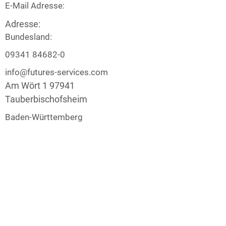
E-Mail Adresse:
Adresse:
Bundesland:
09341 84682-0
info@futures-services.com
Am Wört 1 97941
Tauberbischofsheim
Baden-Württemberg
www.futures-services.com
Geschäftsstelle
Verband Innovativer Unternehmen e.V.
Invalidenstraße 34
10115 Berlin
Kontakt