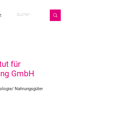
t
ut für
hung GmbH
hnologie/ Nahrungsgüter