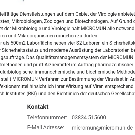
elfältige Dienstleistungen auf dem Gebiet der Virologie anbietet
ten, Mikrobiologen, Zoologen und Biotechnologen. Auf Grund de
 der Mikrobiologie und Virologie hält MICROMUN alle notwendi
iren und Mikroorganismen umgehen zu dürfen.
ls 500m2 Laborfläche neben vier S2 Laboren ein Sicherheitslabo
r Sicherheitsstatus und moderne Ausrüstung der Laboratorien 
hungsaufträge. Das Qualitätsmanagementsystem der MICROMUN 
üfmethoden und prüft Arzneimittel im Auftrag pharmazeutischer
ularbiologische, immunochemische und biochemische Methoden z
stellt MICROMUN Verfahren zur Bestimmung der Viruslast in Arz
ktionsmittel hinsichtlich ihrer Wirkung auf Viren entsprechen
och-Institutes (RKI) und den Richtlinien der deutschen Gesell
Kontakt
Telefonnummer:
03834 515600
E-Mail Adresse:
micromun@micromun.de