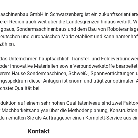
chinenbau GmbH in Schwarzenberg ist ein zukunftsorientierte
rer Region auch weit über die Landesgrenzen hinaus vertritt. Wi
ugbaus, Sondermaschinenbaus und dem Bau von Roboteranlagen. 
schen und europäischen Markt etabliert und kann namenhafte 
zählen.
 das Unternehmen hauptsächlich Transfer- und Folgeverbundwer
 oder innovative Materialien sowie Verbundwerkstoffe bearbeite
rem Hause Sondermaschinen, Schweiß-, Spannvorrichtungen un
tungsspektrum dieser Anlagen ist enorm und trägt zur optimalen 
hster Qualität bei.
uktion auf einem sehr hohen Qualitätsniveau sind zwei Faktoren,
r Machbarkeitsanalyse über die Methodenplanung, Konstruktion 
en erhalten Sie als Auftraggeber einen Komplett-Service aus ei
Kontakt