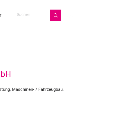
t
mbH
istung, Maschinen- / Fahrzeugbau,