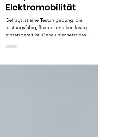
Prüfplattform für
Elektromobilität
Gefragt ist eine Testumgebung, die
leistungsfähig, flexibel und kurzfristig
einsatzbereit ist. Genau hier setzt das
modulare Testrack „The Heart of Test“ von
AUCOTEAM an. Es handelt sich um eine
universell einsetzbare Prüfplattform, die
elektrische Leistungen bis 1.500 Volt und
6.000 Ampere bereitstellen kann. Damit
lassen sich typische Hochvolt-Komponenten
aus Elektrofahrzeugen unter realistischen
Bedingungen betreiben und testen.