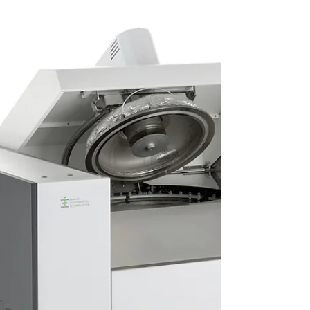
Anlagenportfolio gezielt erweitert und
modernisiert. Es stehen damit neue
Laserquellen, Anlagen und Messsysteme für
anspruchsvolle Forschungs- und
Entwicklungsprojekte zur Verfügung.