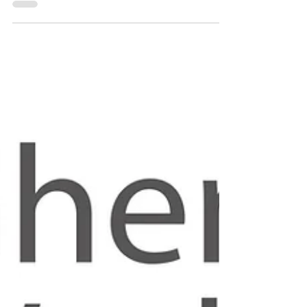
Weiterbildung für
additive Fertigung
Mit einem deutschlandweiten Novum baut
die SLV Halle GmbH ihre Vorreiterrolle in der
additiven Fertigung im Bereich Metalltechnik
weiter aus.