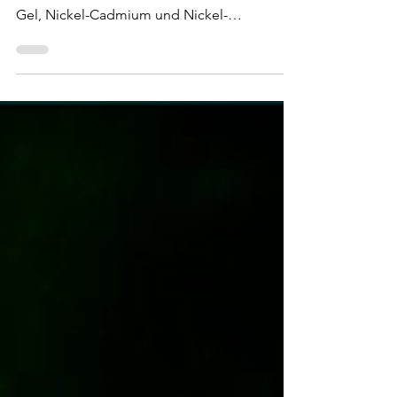
Lithium-Ionen-Batterien bieten im Vergleich
zu den konventionellen Batterien mit Blei-
Gel, Nickel-Cadmium und Nickel-
Metallhydrid deutliche Vorteile. Daraus
resultiert ihr weltweit dominierender Einsatz
in der E-Mobilität.